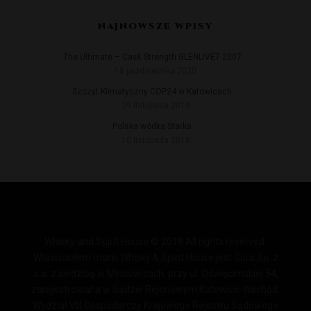
NAJNOWSZE WPISY
The Ultimate – Cask Strength GLENLIVET 2007
18 października 2020
Szczyt Klimatyczny COP24 w Katowicach
29 listopada 2018
Polska wódka Starka
10 listopada 2018
Whisky and Spirit House © 2018 All rights reserved.
Właścicielem marki Whisky & Spirit House jest Gora Sp. z
o.o. z siedzibą w Mysłowicach, przy ul. Oświęcimskiej 54,
zarejestrowana w Sądzie Rejonowym Katowice-Wschód,
Wydział VIII Gospodarczy Krajowego Rejestru Sądowego