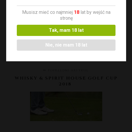
O tym wszystkim piszemy na naszej nowej stronie
Musisz mieć co najmniej
18
lat by wejść na
stronę
prezentującej oferowane przez
Whisky and Spirit
House
Kosze Prezentowe
Tak, mam 18 lat
Zapraszamy do odwiedzin i zamówień!
Nie, nie mam 18 lat
POPRZEDNI ARTYKUŁ
WHISKY & SPIRIT HOUSE GOLF CUP
2018